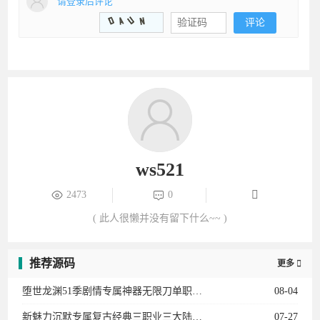
2473
0
( 此人很懒并没有留下什么~~ )
推荐源码
更多

堕世龙渊51季剧情专属神器无限刀单职业12大陆-勋章升级-骑士团-装备强化-BUFF系统
08-04
新魅力沉默专属复古经典三职业三大陆-法师宝宝-专属副本-卡牌收集-天师神荼-英雄圣碑
07-27
1.76传说复古金币三职业二大陆-桃园结义-传说女儿国-龍的传人-衣服互换-复古龙珠
07-20
忠义迷失激情无限刀单职业六大陆-生肖-魂骨-灵宠-召唤葫芦娃-龙宫探宝-星空棋局
07-15
大荒枭雄沉默专属神器单职业三大陆-宠物系统-装备加星-神兵阁-装备附魔-魔器融合
07-09
神武传奇微变单职业六大陆-剑心晋升-天赋觉醒-十二生肖-剑甲强化-天书奇录-剑甲BUFF
07-04
蚩尤沉默第二季复古微变三职业三大陆-神宠进化-生肖合成-技能强化-称号晋升-神机子
06-28
1.85太子火龙微变复古三职业二大陆-太子神珠-生命之源-天书使者-特殊锻造
06-23