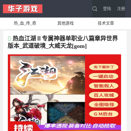
登陆
注册
热_血_传_奇
其他游戏
技术文章
热血江湖Ⅱ专属神器单职业八篇章异世界
版本_武道破境_大威天龙[gom]