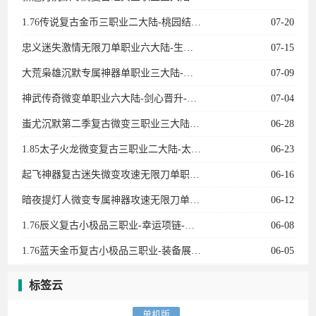
起飞神器复古迷失微变攻速无限刀单职业11大陆-进阶礼包-召唤神兽-剑甲强化-特戒大师
06-16
暗夜提灯人微变专属神器攻速无限刀单职业五大陆-神兽空间-生肖强化-历练成佛
06-12
1.76辰义复古小极品三职业-幸运项链-武器炼化-皇榜回收
06-08
1.76蓝天金币复古小极品三职业-装备展示-蓝天衣服-武林至尊-黄金神兵
06-05
标签云
单机版
专业的网络资源分享平台
本站游戏均来自互联网或会员发布，仅供研究学习请勿商用以及产生法律纠纷本
站概不负责！如果侵犯了您的权益请与我们联系！
关于我们
｜
免责声明
｜
淘宝地址
Copyright © 2015-2017 华子单机游戏✪ 版权所有