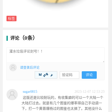
ws521
13138
0
( 此人很懒并没有留下什么~~ )
推荐源码
更多

堕世龙渊51季剧情专属神器无限刀单职业12大陆-勋章升级-骑士团-装备强化-BUFF系统
08-04
新魅力沉默专属复古经典三职业三大陆-法师宝宝-专属副本-卡牌收集-天师神荼-英雄圣碑
07-27
1.76传说复古金币三职业二大陆-桃园结义-传说女儿国-龍的传人-衣服互换-复古龙珠
07-20
忠义迷失激情无限刀单职业六大陆-生肖-魂骨-灵宠-召唤葫芦娃-龙宫探宝-星空棋局
07-15
大荒枭雄沉默专属神器单职业三大陆-宠物系统-装备加星-神兵阁-装备附魔-魔器融合
07-09