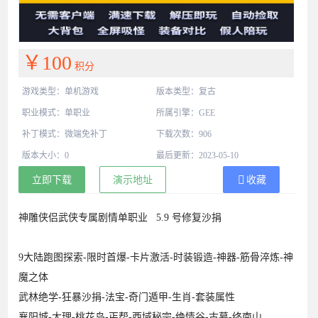
￥100
积分
游戏类型：单机游戏
版本类型：复古
职业模式：单职业
所属引擎：GEE
补丁模式：微端免补丁
下载次数：906
版本大小：0
最后更新：2023-05-10
立即下载
演示地址
收藏
神雕侠侣武侠专属剧情单职业 5.9 号修复沙捐
9大陆跑图探索-限时首爆-卡片激活-时装锻造-神器-筋骨淬炼-神
魔之体
武林绝学-狂暴沙捐-法宝-奇门遁甲-生肖-套装属性
襄阳城-大理-桃花岛-丐帮-西域秘宗-绝情谷-古墓-终南山