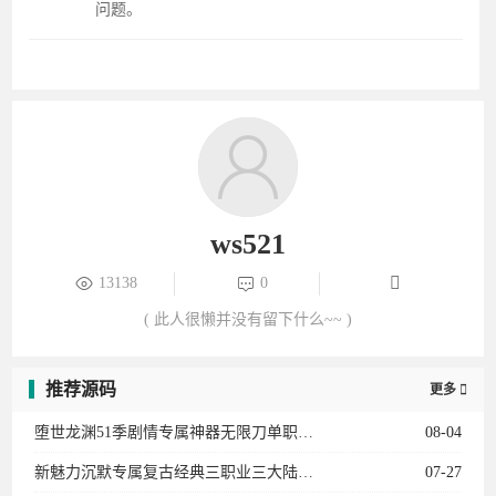
神武传奇微变单职业六大陆-剑心晋升-天赋觉醒-十二生肖-剑甲强化-天书奇录-剑甲BUFF
07-04
蚩尤沉默第二季复古微变三职业三大陆-神宠进化-生肖合成-技能强化-称号晋升-神机子
06-28
1.85太子火龙微变复古三职业二大陆-太子神珠-生命之源-天书使者-特殊锻造
06-23
起飞神器复古迷失微变攻速无限刀单职业11大陆-进阶礼包-召唤神兽-剑甲强化-特戒大师
06-16
暗夜提灯人微变专属神器攻速无限刀单职业五大陆-神兽空间-生肖强化-历练成佛
06-12
1.76辰义复古小极品三职业-幸运项链-武器炼化-皇榜回收
06-08
1.76蓝天金币复古小极品三职业-装备展示-蓝天衣服-武林至尊-黄金神兵
06-05
标签云
单机版
专业的网络资源分享平台
本站游戏均来自互联网或会员发布，仅供研究学习请勿商用以及产生法律纠纷本