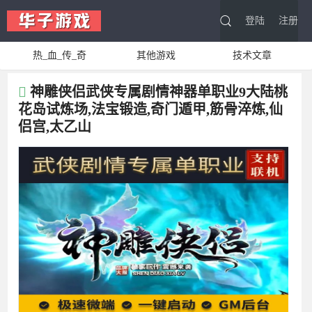
登陆
注册
热_血_传_奇
其他游戏
技术文章
神雕侠侣武侠专属剧情神器单职业9大陆桃
花岛试炼场,法宝锻造,奇门遁甲,筋骨淬炼,仙
侣宫,太乙山