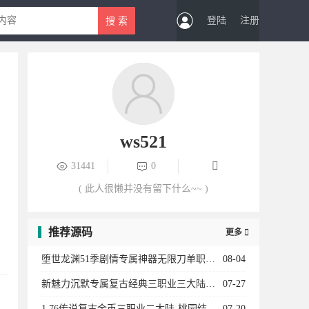
登陆
注册
ws521
31441
0
( 此人很懒并没有留下什么~~ )
推荐源码
更多

堕世龙渊51季剧情专属神器无限刀单职业12大陆-勋章升级-骑士团-装备强化-BUFF系统
08-04
新魅力沉默专属复古经典三职业三大陆-法师宝宝-专属副本-卡牌收集-天师神荼-英雄圣碑
07-27
1.76传说复古金币三职业二大陆-桃园结义-传说女儿国-龍的传人-衣服互换-复古龙珠
07-20