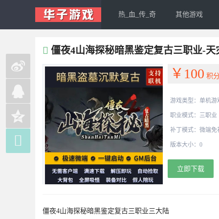
热_血_传_奇
其他游戏
僵夜4山海探秘暗黑鉴定复古三职业-天灾
￥100
积
游戏类型：单机游
职业模式：三职业
补丁模式：微端免

版本大小：0
立即下载
僵夜4山海探秘暗黑鉴定复古三职业三大陆