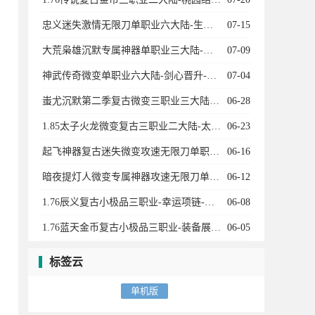
忠义迷失激情无限刀单职业六大陆-生肖-魂骨-灵宠-召唤葫芦娃-龙宫探宝-星空棋局
07-15
大荒枭雄沉默专属神器单职业三大陆-宠物系统-装备加星-神兵阁-装备附魔-魔器融合
07-09
神武传奇微变单职业六大陆-剑心晋升-天赋觉醒-十二生肖-剑甲强化-天书奇录-剑甲BUFF
07-04
蚩尤沉默第二季复古微变三职业三大陆-神宠进化-生肖合成-技能强化-称号晋升-神机子
06-28
1.85太子火龙微变复古三职业二大陆-太子神珠-生命之源-天书使者-特殊锻造
06-23
起飞神器复古迷失微变攻速无限刀单职业11大陆-进阶礼包-召唤神兽-剑甲强化-特戒大师
06-16
暗夜提灯人微变专属神器攻速无限刀单职业五大陆-神兽空间-生肖强化-历练成佛
06-12
1.76辰义复古小极品三职业-幸运项链-武器炼化-皇榜回收
06-08
1.76蓝天金币复古小极品三职业-装备展示-蓝天衣服-武林至尊-黄金神兵
06-05
标签云
单机版