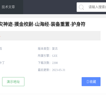
技术文章
神迹-摸金校尉-山海经-装备重置-护身符
分
戏
版本类型：复古
所属引擎：GEE
补丁
下载次数：2208
最后更新：2023-05-31
演示地址
收藏