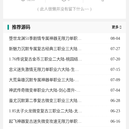
( 此人很懒并没有留下什么~~ )
推荐源码
更多

堕世龙渊51季剧情专属神器无限刀单职业12大陆-勋章升级-骑士团-装备强化-BUFF系统
08-04
新魅力沉默专属复古经典三职业三大陆-法师宝宝-专属副本-卡牌收集-天师神荼-英雄圣碑
07-27
1.76传说复古金币三职业二大陆-桃园结义-传说女儿国-龍的传人-衣服互换-复古龙珠
07-20
忠义迷失激情无限刀单职业六大陆-生肖-魂骨-灵宠-召唤葫芦娃-龙宫探宝-星空棋局
07-15
大荒枭雄沉默专属神器单职业三大陆-宠物系统-装备加星-神兵阁-装备附魔-魔器融合
07-09
神武传奇微变单职业六大陆-剑心晋升-天赋觉醒-十二生肖-剑甲强化-天书奇录-剑甲BUFF
07-04
蚩尤沉默第二季复古微变三职业三大陆-神宠进化-生肖合成-技能强化-称号晋升-神机子
06-28
1.85太子火龙微变复古三职业二大陆-太子神珠-生命之源-天书使者-特殊锻造
06-23
起飞神器复古迷失微变攻速无限刀单职业11大陆-进阶礼包-召唤神兽-剑甲强化-特戒大师
06-16