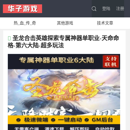
登陆
注册
热_血_传_奇
其他游戏
技术文章
圣龙合击英雄探索专属神器单职业-天命命
格-第六大陆-超多玩法