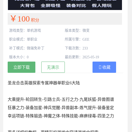
￥100
积分
游戏类型：单机游戏
版本类型：微变
职业模式：单职业
所属引擎：GEE
补丁模式：微端免补丁
下载次数：233
版本大小：0
最后更新：2025-05-19
立即下载
无演示
收藏
圣龙合击英雄探索专属神器单职业6大陆
大乘提升-轮回转生-引路士兵-五行之力-九尾妖狐-异兽图谱
狂暴之力-装备加星-神兵觉醒-异兽副本-炼气提升-装备鉴定
幸运项链-特殊锻造-神魔之体-特殊技能-麻痹绿毒-四圣之力