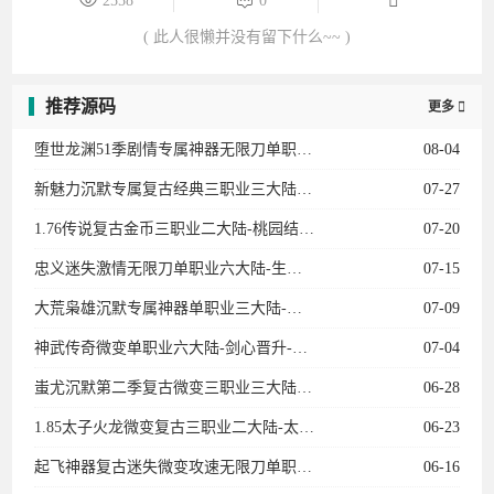
2558
0
( 此人很懒并没有留下什么~~ )
推荐源码
更多

堕世龙渊51季剧情专属神器无限刀单职业12大陆-勋章升级-骑士团-装备强化-BUFF系统
08-04
新魅力沉默专属复古经典三职业三大陆-法师宝宝-专属副本-卡牌收集-天师神荼-英雄圣碑
07-27
1.76传说复古金币三职业二大陆-桃园结义-传说女儿国-龍的传人-衣服互换-复古龙珠
07-20
忠义迷失激情无限刀单职业六大陆-生肖-魂骨-灵宠-召唤葫芦娃-龙宫探宝-星空棋局
07-15
大荒枭雄沉默专属神器单职业三大陆-宠物系统-装备加星-神兵阁-装备附魔-魔器融合
07-09
神武传奇微变单职业六大陆-剑心晋升-天赋觉醒-十二生肖-剑甲强化-天书奇录-剑甲BUFF
07-04
蚩尤沉默第二季复古微变三职业三大陆-神宠进化-生肖合成-技能强化-称号晋升-神机子
06-28
1.85太子火龙微变复古三职业二大陆-太子神珠-生命之源-天书使者-特殊锻造
06-23
起飞神器复古迷失微变攻速无限刀单职业11大陆-进阶礼包-召唤神兽-剑甲强化-特戒大师
06-16