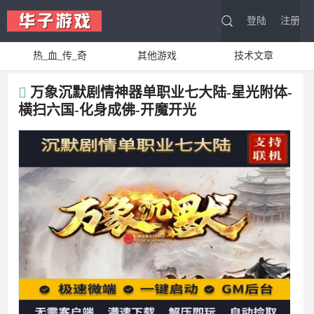
登陆
注册
热_血_传_奇
其他游戏
技术文章
万象沉默剧情神器单职业七大陆-星光附体-
横扫六国-化身成佛-开魔开光