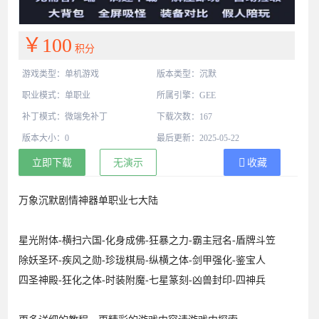
￥100
积分
游戏类型：单机游戏
版本类型：沉默
职业模式：单职业
所属引擎：GEE
补丁模式：微端免补丁
下载次数：167
版本大小：0
最后更新：2025-05-22
立即下载
无演示
收藏
万象沉默剧情神器单职业七大陆
星光附体-横扫六国-化身成佛-狂暴之力-霸主冠名-盾牌斗笠
除妖圣环-疾风之勋-珍珑棋局-纵横之体-剑甲强化-鉴宝人
四圣神殿-狂化之体-时装附魔-七星篆刻-凶兽封印-四神兵