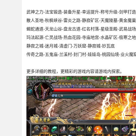
武神之力-法宝锻造-装备升星-幸运提升-称号升级-剑甲打造
散人圣地-秋枫峡谷-雷炎之路-静寂矿区-天魔陵墓-黄金魔巢
蝎蛇通道-天龙山谷-盘龙古道-红名村落-星级圣殿-武易战场
玛法起源-亡灵战场-热血花园-寺庙地宫-水晶矿区-极寒之地
静寂之城-迷月城-清虚门-万妖窟-静寂城-妙瓦底
传奇之路-五鬼庙-兰溪村-封门村-娃娃岛-桃园仙境-业火魔
更多详细的教程，更精彩的游戏内容请游戏内探索。