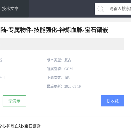
技术文章
大陆-专属物件-技能强化-神炼血脉-宝石镶嵌
分
戏
版本类型：复古
所属引擎：GOM
补丁
下载次数：163
最后更新：2026-01-19
无演示
收藏
强化-神炼血脉-宝石镶嵌