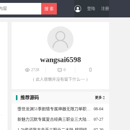
登陆
注册
wangsai6598
2728
0
( 此人很懒并没有留下什么~~ )
推荐源码
更多

堕世龙渊51季剧情专属神器无限刀单职业12大陆-勋章升级-骑士团-装备强化-BUFF系统
08-04
新魅力沉默专属复古经典三职业三大陆-法师宝宝-专属副本-卡牌收集-天师神荼-英雄圣碑
07-27
1.76传说复古金币三职业二大陆-桃园结义-传说女儿国-龍的传人-衣服互换-复古龙珠
07-20