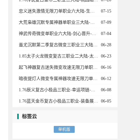
忠义迷失激情无限刀单职业六大陆-生肖-魂骨-灵宠-召唤葫芦娃-龙宫探宝-星空棋局
07-15
大荒枭雄沉默专属神器单职业三大陆-宠物系统-装备加星-神兵阁-装备附魔-魔器融合
07-09
神武传奇微变单职业六大陆-剑心晋升-天赋觉醒-十二生肖-剑甲强化-天书奇录-剑甲BUFF
07-04
蚩尤沉默第二季复古微变三职业三大陆-神宠进化-生肖合成-技能强化-称号晋升-神机子
06-28
1.85太子火龙微变复古三职业二大陆-太子神珠-生命之源-天书使者-特殊锻造
06-23
起飞神器复古迷失微变攻速无限刀单职业11大陆-进阶礼包-召唤神兽-剑甲强化-特戒大师
06-16
暗夜提灯人微变专属神器攻速无限刀单职业五大陆-神兽空间-生肖强化-历练成佛
06-12
1.76辰义复古小极品三职业-幸运项链-武器炼化-皇榜回收
06-08
1.76蓝天金币复古小极品三职业-装备展示-蓝天衣服-武林至尊-黄金神兵
06-05
标签云
单机版