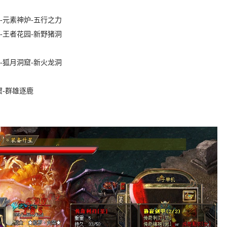
-元素神炉-五行之力
-王者花园-新野猪洞
-狐月洞窟-新火龙洞
窟-群雄逐鹿