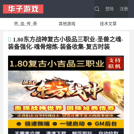
登陆
注册
热_血_传_奇
其他游戏
技术文章
1.80东方战神复古小极品三职业-圣兽之魂-
装备强化-魂骨熔炼-装备收集-复古时装