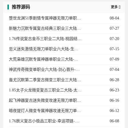
推荐源码
更多

堕世龙渊51季剧情专属神器无限刀单职业12大陆-勋章升级-骑士团-装备强化-BUFF系统
08-04
新魅力沉默专属复古经典三职业三大陆-法师宝宝-专属副本-卡牌收集-天师神荼-英雄圣碑
07-27
1.76传说复古金币三职业二大陆-桃园结义-传说女儿国-龍的传人-衣服互换-复古龙珠
07-20
忠义迷失激情无限刀单职业六大陆-生肖-魂骨-灵宠-召唤葫芦娃-龙宫探宝-星空棋局
07-15
大荒枭雄沉默专属神器单职业三大陆-宠物系统-装备加星-神兵阁-装备附魔-魔器融合
07-09
神武传奇微变单职业六大陆-剑心晋升-天赋觉醒-十二生肖-剑甲强化-天书奇录-剑甲BUFF
07-04
蚩尤沉默第二季复古微变三职业三大陆-神宠进化-生肖合成-技能强化-称号晋升-神机子
06-28
1.85太子火龙微变复古三职业二大陆-太子神珠-生命之源-天书使者-特殊锻造
06-23
起飞神器复古迷失微变攻速无限刀单职业11大陆-进阶礼包-召唤神兽-剑甲强化-特戒大师
06-16
暗夜提灯人微变专属神器攻速无限刀单职业五大陆-神兽空间-生肖强化-历练成佛
06-12
1.76辰义复古小极品三职业-幸运项链-武器炼化-皇榜回收
06-08