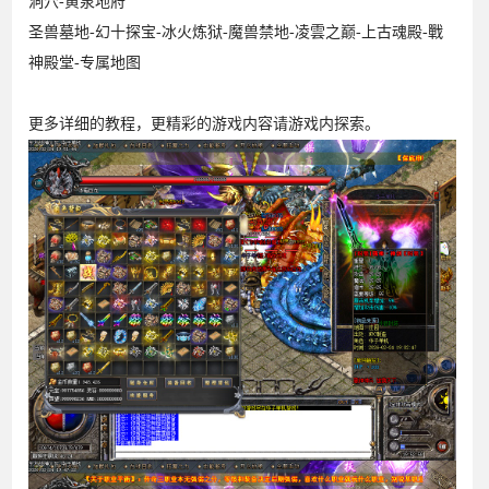
洞穴-黄泉地府
圣兽墓地-幻十探宝-冰火炼狱-魔兽禁地-凌雲之巅-上古魂殿-戰
神殿堂-专属地图
更多详细的教程，更精彩的游戏内容请游戏内探索。