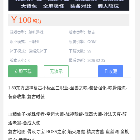
￥100
积分
游戏类型：单机游戏
版本类型：复古
职业模式：三职业
所属引擎：GOM
补丁模式：微端免补丁
下载次数：99
版本大小：0
最后更新：2026-02-25
立即下载
无演示
收藏
1.80东方战神复古小极品三职业-圣兽之魂-装备强化-魂骨熔炼-
装备收集-复古时装
血精仙子-龙珠使者-幸运大师-战神裁缝-武器大师-妙法天尊-醉
酒老翁-合成大使
复古地图-骨灰寻宝-BOSS之家-焰火屠魔-精灵古墓-盘丝洞-蛮族